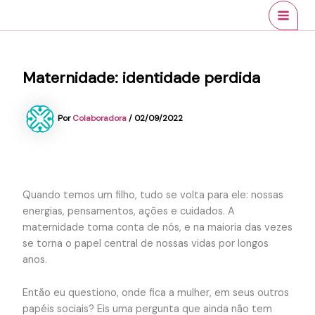
Ir
conteúdo
MAI
para
MEN
o
conteúdo
Maternidade: identidade perdida
Por
Colaboradora
/
02/09/2022
Quando temos um filho, tudo se volta para ele: nossas
energias, pensamentos, ações e cuidados. A
maternidade toma conta de nós, e na maioria das vezes
se torna o papel central de nossas vidas por longos
anos.
Então eu questiono, onde fica a mulher, em seus outros
papéis sociais? Eis uma pergunta que ainda não tem