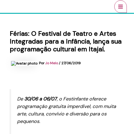
Ir
conteúdo
MAI
para
MEN
o
conteúdo
Férias: O Festival de Teatro e Artes
Integradas para a Infância, lança sua
programação cultural em Itajaí.
Por
Jo Melo
/
27/06/2019
De
30/06 a 06/07
, o Festinfante oferece
programação gratuita imperdível, com muita
arte, cultura, convívio e diversão para os
pequenos.