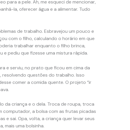
o para a pele. Ah, me esqueci de mencionar,
anhá-la, oferecer água e a alimentar. Tudo
oblemas de trabalho. Esbravejou um pouco e
çou com o filho, calculando o horário em que
oderia trabalhar enquanto o filho brinca,
u e pediu que fizesse uma mistura rápida.
ura e serviu, no prato que ficou em cima da
, resolvendo questões do trabalho. Isso
desse comer a comida quente. O projeto “ir
ava.
lo da criança e o dela. Troca de roupa, troca
om computador, a bolsa com as frutas picadas
 e sai. Opa, volta, a criança quer levar seus
a, mais uma bolsinha.