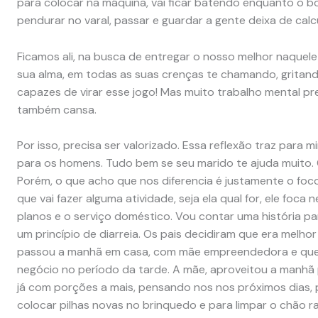
para colocar na máquina, vai ficar batendo enquanto o b
pendurar no varal, passar e guardar a gente deixa de calcu
Ficamos ali, na busca de entregar o nosso melhor naquel
sua alma, em todas as suas crenças te chamando, gritando
capazes de virar esse jogo! Mas muito trabalho mental pr
também cansa.
Por isso, precisa ser valorizado. Essa reflexão traz para 
para os homens. Tudo bem se seu marido te ajuda muito.
Porém, o que acho que nos diferencia é justamente o f
que vai fazer alguma atividade, seja ela qual for, ele foca 
planos e o serviço doméstico. Vou contar uma história par
um princípio de diarreia. Os pais decidiram que era melhor
passou a manhã em casa, com mãe empreendedora e que c
negócio no período da tarde. A mãe, aproveitou a manhã 
já com porções a mais, pensando nos nos próximos dias, 
colocar pilhas novas no brinquedo e para limpar o chão 