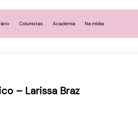
rário
Colunistas
Academia
Na mídia
o – Larissa Braz