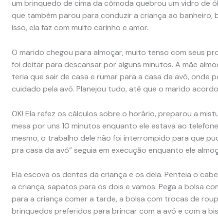
um brinquedo de cima da cômoda quebrou um vidro de óle
que também parou para conduzir a criança ao banheiro, b
isso, ela faz com muito carinho e amor.
O marido chegou para almoçar, muito tenso com seus pr
foi deitar para descansar por alguns minutos. A mãe almo
teria que sair de casa e rumar para a casa da avó, onde p
cuidado pela avó. Planejou tudo, até que o marido acordo
OK! Ela refez os cálculos sobre o horário, preparou a mist
mesa por uns 10 minutos enquanto ele estava ao telefone
mesmo, o trabalho dele não foi interrompido para que pu
pra casa da avó” seguia em execução enquanto ele almoç
Ela escova os dentes da criança e os dela. Penteia o cabe
a criança, sapatos para os dois e vamos. Pega a bolsa c
para a criança comer a tarde, a bolsa com trocas de roupas
brinquedos preferidos para brincar com a avó e com a bis