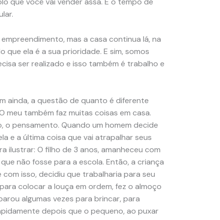
olo que você vai vender assa. E o tempo de
lar.
e empreendimento, mas a casa continua lá, na
 que ela é a sua prioridade. E sim, somos
ecisa ser realizado e isso também é trabalho e
mim ainda, a questão de quanto é diferente
 O meu também faz muitas coisas em casa.
oco, o pensamento. Quando um homem decide
nela e a última coisa que vai atrapalhar seus
a ilustrar: O filho de 3 anos, amanheceu com
 que não fosse para a escola. Então, a criança
om isso, decidiu que trabalharia para seu
para colocar a louça em ordem, fez o almoço
parou algumas vezes para brincar, para
rapidamente depois que o pequeno, ao puxar