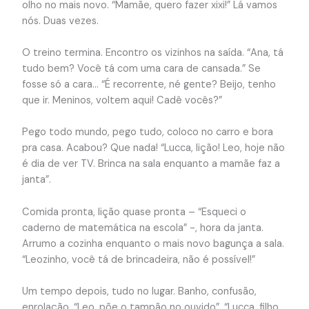
olho no mais novo. “Mamãe, quero fazer xixi!” Lá vamos
nós. Duas vezes.
O treino termina. Encontro os vizinhos na saída. “Ana, tá
tudo bem? Você tá com uma cara de cansada.” Se
fosse só a cara… “É recorrente, né gente? Beijo, tenho
que ir. Meninos, voltem aqui! Cadê vocês?”
Pego todo mundo, pego tudo, coloco no carro e bora
pra casa. Acabou? Que nada! “Lucca, lição! Leo, hoje não
é dia de ver TV. Brinca na sala enquanto a mamãe faz a
janta”.
Comida pronta, lição quase pronta – “Esqueci o
caderno de matemática na escola” -, hora da janta.
Arrumo a cozinha enquanto o mais novo bagunça a sala.
“Leozinho, você tá de brincadeira, não é possível!”
Um tempo depois, tudo no lugar. Banho, confusão,
enrolação. “Leo, põe o tampão no ouvido”. “Lucca, filho,