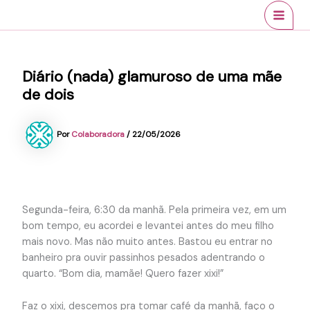
Ir
conteúdo
MAI
para
MEN
o
conteúdo
Diário (nada) glamuroso de uma mãe
de dois
Por
Colaboradora
/
22/05/2026
Segunda-feira, 6:30 da manhã. Pela primeira vez, em um
bom tempo, eu acordei e levantei antes do meu filho
mais novo. Mas não muito antes. Bastou eu entrar no
banheiro pra ouvir passinhos pesados adentrando o
quarto. “Bom dia, mamãe! Quero fazer xixi!”
Faz o xixi, descemos pra tomar café da manhã, faço o