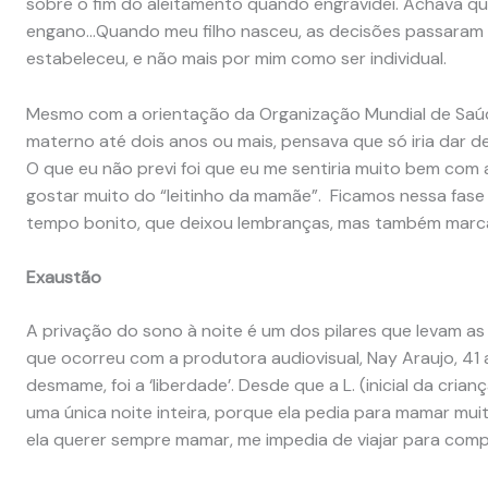
sobre o fim do aleitamento quando engravidei. Achava que
engano…Quando meu filho nasceu, as decisões passaram a
estabeleceu, e não mais por mim como ser individual.
Mesmo com a orientação da Organização Mundial de Saúd
materno até dois anos ou mais, pensava que só iria dar 
O que eu não previ foi que eu me sentiria muito bem com 
gostar muito do “leitinho da mamãe”. Ficamos nessa fase 
tempo bonito, que deixou lembranças, mas também marc
Exaustão
A privação do sono à noite é um dos pilares que levam as
que ocorreu com a produtora audiovisual, Nay Araujo, 41
desmame, foi a ‘liberdade’. Desde que a L. (inicial da cria
uma única noite inteira, porque ela pedia para mamar mui
ela querer sempre mamar, me impedia de viajar para compr