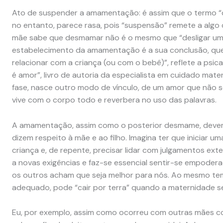
Ato de suspender a amamentação: é assim que o termo “d
no entanto, parece rasa, pois “suspensão” remete a algo
mãe sabe que desmamar não é o mesmo que “desligar um
estabelecimento da amamentação é a sua conclusão, que
relacionar com a criança (ou com o bebê)”, reflete a psic
é amor”, livro de autoria da especialista em cuidado mate
fase, nasce outro modo de vínculo, de um amor que não se
vive com o corpo todo e reverbera no uso das palavras.
A amamentação, assim como o posterior desmame, deve
dizem respeito à mãe e ao filho. Imagina ter que iniciar
criança e, de repente, precisar lidar com julgamentos ex
a novas exigências e faz-se essencial sentir-se empodera
os outros acham que seja melhor para nós. Ao mesmo te
adequado, pode “cair por terra” quando a maternidade se
Eu, por exemplo, assim como ocorreu com outras mães co