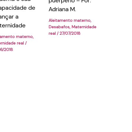
puerpério – Por:
apacidade de
Adriana M.
ançar a
Aleitamento materno
,
ternidade
Desabafos
,
Maternidade
real
/
27/07/2018
tamento materno
,
rnidade real
/
6/2018