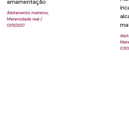
amamentação
inc
Aleitamento materno
,
alc
Maternidade real
/
ma
01/11/2017
Alei
Mate
07/0