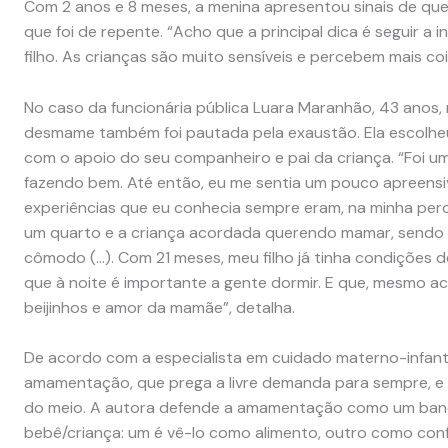
Com 2 anos e 8 meses, a menina apresentou sinais de que
que foi de repente. “Acho que a principal dica é seguir a 
filho. As crianças são muito sensíveis e percebem mais co
No caso da funcionária pública Luara Maranhão, 43 anos,
desmame também foi pautada pela exaustão. Ela escolheu
com o apoio do seu companheiro e pai da criança. “Foi u
fazendo bem. Até então, eu me sentia um pouco apreens
experiências que eu conhecia sempre eram, na minha perc
um quarto e a criança acordada querendo mamar, sendo
cômodo (…). Com 21 meses, meu filho já tinha condições de
que à noite é importante a gente dormir. E que, mesmo ac
beijinhos e amor da mamãe”, detalha.
De acordo com a especialista em cuidado materno-infantil
amamentação, que prega a livre demanda para sempre, e
do meio. A autora defende a amamentação como um banq
bebê/criança: um é vê-lo como alimento, outro como con