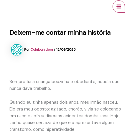
Ir
conteúdo
MAI
para
MEN
o
conteúdo
Deixem-me contar minha história
Por
Colaboradora
/
12/09/2025
Sempre fui a criança boazinha e obediente, aquela que
nunca dava trabalho.
Quando eu tinha apenas dois anos, meu irmão nasceu.
Ele era meu oposto: agitado, chorão, vivia se colocando
em risco e sofreu diversos acidentes domésticos. Hoje,
tenho quase certeza de que ele apresentava algum
transtorno, como hiperatividade.