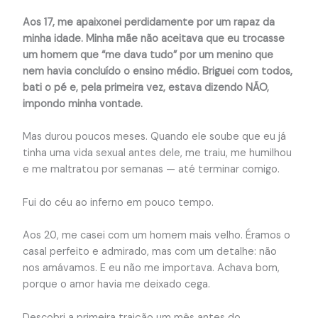
Aos 17, me apaixonei perdidamente por um rapaz da
minha idade. Minha mãe não aceitava que eu trocasse
um homem que “me dava tudo” por um menino que
nem havia concluído o ensino médio. Briguei com todos,
bati o pé e, pela primeira vez, estava dizendo NÃO,
impondo minha vontade.
Mas durou poucos meses. Quando ele soube que eu já
tinha uma vida sexual antes dele, me traiu, me humilhou
e me maltratou por semanas — até terminar comigo.
Fui do céu ao inferno em pouco tempo.
Aos 20, me casei com um homem mais velho. Éramos o
casal perfeito e admirado, mas com um detalhe: não
nos amávamos. E eu não me importava. Achava bom,
porque o amor havia me deixado cega.
Descobri a primeira traição um mês antes do