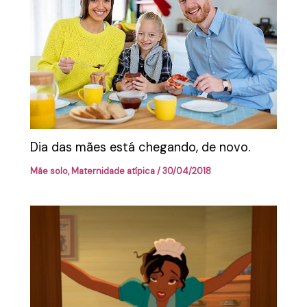
Dia das mães está chegando, de novo.
Mãe solo
,
Maternidade atípica
/
30/04/2018