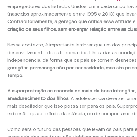
empregadores dos Estados Unidos, um a cada cinco havi
(nascidos aproximadamente entre 1995 e 2010) que levar
Contraditoriamente, a geração que critica essa atitude 
criação de seus filhos, sem enxergar relação entre as dua
Nesse contexto, é importante lembrar que um dos princip
desenvolvimento da autonomia dos filhos: dar as condiçõ
independência, de forma que os pais se tornem desneces
gerações permaneça não por necessidade, mas sim pelos 
tempo.
A superproteção se esconde no meio de boas intenções,
amadurecimento dos filhos.
A adolescência deve ser uma t
mais desafiador que isso possa ser para os pais. Superp
extensão quase infinita da infância, ou de comportamentos
Como será o futuro das pessoas que levam os pais para 
avançada dos genitores não viabilizar mais tamanho gra