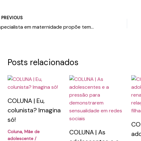
PREVIOUS
Especialista em maternidade propõe temas de reflexão para Dia das Mães
Posts relacionados
COLUNA | Eu,
colunista? Imagina
só!
COL
COLUNA | As
Coluna
,
Mãe de
ado
adolescente
/