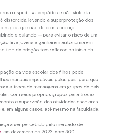
rma respeitosa, empática e não violenta.
 é distorcida, levando à superproteção dos
, com pais que não deixam a criança
indo e pulando — para evitar o risco de um
teção leva jovens a ganharem autonomia em
e tipo de criação tem reflexos no início da
ipação da vida escolar dos filhos pode
lhos manuais impecáveis pelos pais, para que
é rara a troca de mensagens em grupos de pais
lular, com seus próprios grupos para trocas
amento e supervisão das atividades escolares
 e, em alguns casos, até mesmo na faculdade.
meça a ser percebido pelo mercado de
m
, em dezembro de 2023, com 800