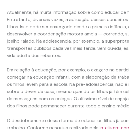
Atualmente, há muita informação sobre como educar de fo
Entretanto, diversas vezes, a aplicação desses conceitos
filhos. Isso pode ser enxergado desde a primeira infância
desenvolver a coordenação motora ampla — correndo, sub
joelho ralado. Na adolescência, por exemplo, a superpro
transportes públicos cada vez mais tarde. Sem dúvida, ess
vida adulta dos rebentos.
Em relação à educação, por exemplo, o exagero na partic
começar na educação infantil, com a elaboração de traba
os filhos levem para a escola. Na pré-adolescência, não 
sobre o dever de casa, mesmo quando os filhos já têm ce
de mensagens com os colegas. O altíssimo nível de engaj
dos filhos pode permanecer durante todo o ensino médio
O desdobramento dessa forma de educar os filhos já co
trabalho. Conforme pesquisa realizada pela
Intelligent.co