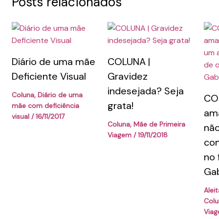
Posts relacionados
Diário de uma mãe
COLUNA |
Deficiente Visual
Gravidez
indesejada? Seja
Coluna
,
Diário de uma
COL
grata!
mãe com deficiência
am
visual
/
16/11/2017
Coluna
,
Mãe de Primeira
não
Viagem
/
19/11/2018
com
no f
Gab
Alei
Colu
Via