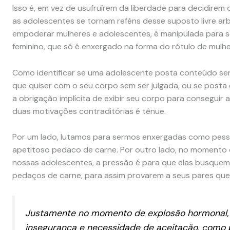
Isso é, em vez de usufruírem da liberdade para decidire
as adolescentes se tornam reféns desse suposto livre arbít
empoderar mulheres e adolescentes, é manipulada para se
feminino, que só é enxergado na forma do rótulo de mulhe
Como identificar se uma adolescente posta conteúdo sens
que quiser com o seu corpo sem ser julgada, ou se pos
a obrigação implícita de exibir seu corpo para conseguir
duas motivações contraditórias é tênue.
Por um lado, lutamos para sermos enxergadas como pes
apetitoso pedaco de carne. Por outro lado, no momento
nossas adolescentes, a pressão é para que elas busque
pedaços de carne, para assim provarem a seus pares que 
Justamente no momento de explosão hormonal, s
insegurança e necessidade de aceitação, como