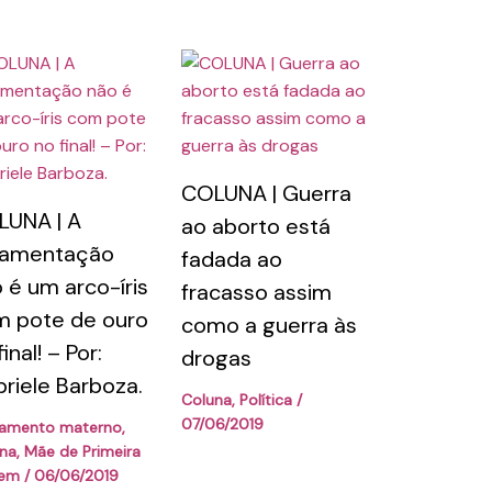
COLUNA | Guerra
UNA | A
ao aborto está
amentação
fadada ao
 é um arco-íris
fracasso assim
 pote de ouro
como a guerra às
inal! – Por:
drogas
riele Barboza.
Coluna
,
Política
/
07/06/2019
tamento materno
,
na
,
Mãe de Primeira
gem
/
06/06/2019