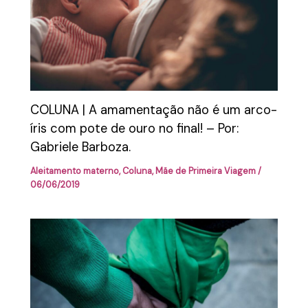
COLUNA | A amamentação não é um arco-
íris com pote de ouro no final! – Por:
Gabriele Barboza.
Aleitamento materno
,
Coluna
,
Mãe de Primeira Viagem
/
06/06/2019