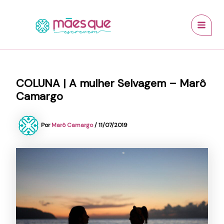
Ir
conteúdo
MAI
para
MEN
o
conteúdo
COLUNA | A mulher Selvagem – Marô
Camargo
Por
Marô Camargo
/
11/07/2019