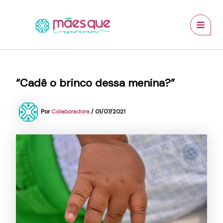
Ir
conteúdo
MAI
para
MEN
o
conteúdo
“Cadê o brinco dessa menina?”
Por
Colaboradora
/
01/07/2021