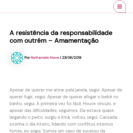
Ir
conteúdo
MAI
para
MEN
o
conteúdo
A resistência da responsabilidade
com outrém – Amamentação
Por
Nathaniele Alave
/
23/08/2018
Apesar de querer me atirar pela janela, segui. Apesar de
querer fugir, segui. Apesar de querer afogar o bebê no
banho, segui. A primeira vez foi fácil. Houve vínculo, e
apesar das dificuldades, seguimos. Ela estava quase
largando o peito, surgiu a irmã, voltou, segui. Cansada,
sozinha o dia inteiro, lidando com conflitos internos
fortes, eu segui. Somos um caso de sucesso da