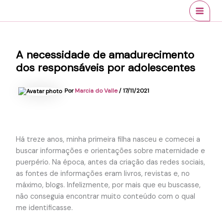
Ir
conteúdo
MAI
para
MEN
o
conteúdo
A necessidade de amadurecimento
dos responsáveis por adolescentes
Por
Marcia do Valle
/
17/11/2021
Há treze anos, minha primeira filha nasceu e comecei a
buscar informações e orientações sobre maternidade e
puerpério. Na época, antes da criação das redes sociais,
as fontes de informações eram livros, revistas e, no
máximo, blogs. Infelizmente, por mais que eu buscasse,
não conseguia encontrar muito conteúdo com o qual
me identificasse.