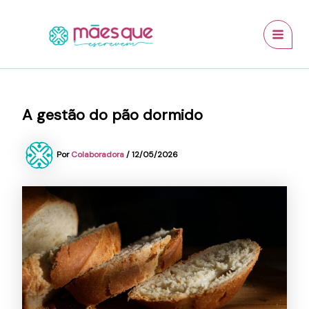
Ir
conteúdo
MAI
para
MEN
o
conteúdo
A gestão do pão dormido
Por
Colaboradora
/
12/05/2026