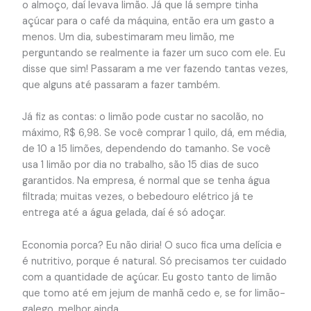
o almoço, daí levava limão. Já que lá sempre tinha
açúcar para o café da máquina, então era um gasto a
menos. Um dia, subestimaram meu limão, me
perguntando se realmente ia fazer um suco com ele. Eu
disse que sim! Passaram a me ver fazendo tantas vezes,
que alguns até passaram a fazer também.
Já fiz as contas: o limão pode custar no sacolão, no
máximo, R$ 6,98. Se você comprar 1 quilo, dá, em média,
de 10 a 15 limões, dependendo do tamanho. Se você
usa 1 limão por dia no trabalho, são 15 dias de suco
garantidos. Na empresa, é normal que se tenha água
filtrada; muitas vezes, o bebedouro elétrico já te
entrega até a água gelada, daí é só adoçar.
Economia porca? Eu não diria! O suco fica uma delícia e
é nutritivo, porque é natural. Só precisamos ter cuidado
com a quantidade de açúcar. Eu gosto tanto de limão
que tomo até em jejum de manhã cedo e, se for limão-
galego, melhor ainda.