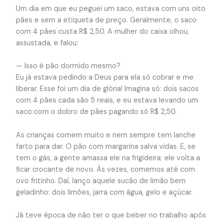
Um dia em que eu peguei um saco, estava com uns oito
pães e sem a etiqueta de preço. Geralmente, o saco
com 4 pães custa R$ 2,50. A mulher do caixa olhou,
assustada, e falou:
— Isso é pão dormido mesmo?
Eu já estava pedindo a Deus para ela só cobrar e me
liberar. Esse foi um dia de glória! Imagina só: dois sacos
com 4 pães cada são 5 reais, e eu estava levando um
saco com o dobro de pães pagando só R$ 2,50.
As crianças comem muito e nem sempre tem lanche
farto para dar. O pão com margarina salva vidas. E, se
tem o gás, a gente amassa ele na frigideira; ele volta a
ficar crocante de novo. Às vezes, comemos até com
ovo fritinho. Daí, lanço aquele sucão de limão bem
geladinho: dois limões, jarra com água, gelo e açúcar.
Já teve época de não ter o que beber no trabalho após