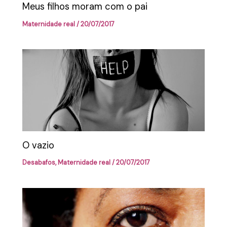
Meus filhos moram com o pai
Maternidade real
/
20/07/2017
O vazio
Desabafos
,
Maternidade real
/
20/07/2017