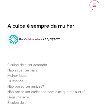
Ir
conteúdo
MAI
para
MEN
o
conteúdo
A culpa é sempre da mulher
Por
Colaboradora
/
25/07/2017
É culpa dela ter acabado.
Não aguentei mais.
Mulher louca.
Ciumenta.
Não posso ter amigas?
Não posso ser carinhoso com elas que ela surta?
Deus me livre.
É culpa dela!