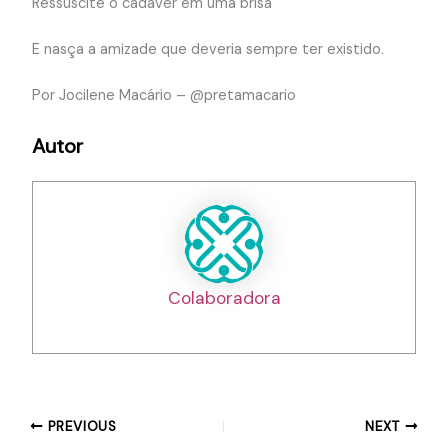
Ressuscite o cadáver em uma brisa
E nasça a amizade que deveria sempre ter existido.
Por Jocilene Macário – @pretamacario
Autor
Colaboradora
PREVIOUS
NEXT