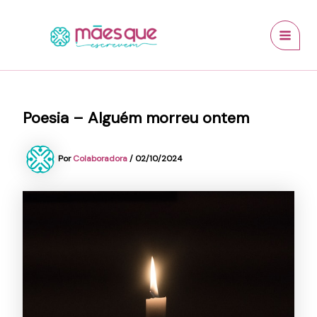
Ir
conteúdo
MAI
para
MEN
o
conteúdo
Poesia – Alguém morreu ontem
Por
Colaboradora
/
02/10/2024