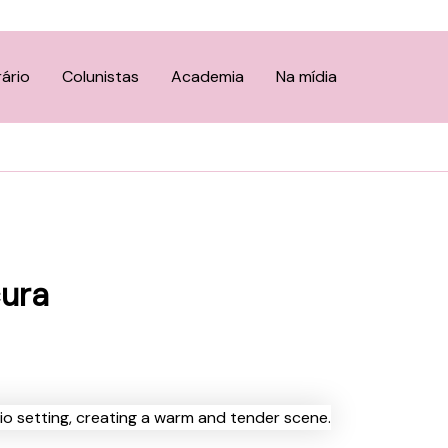
rário
Colunistas
Academia
Na mídia
cura