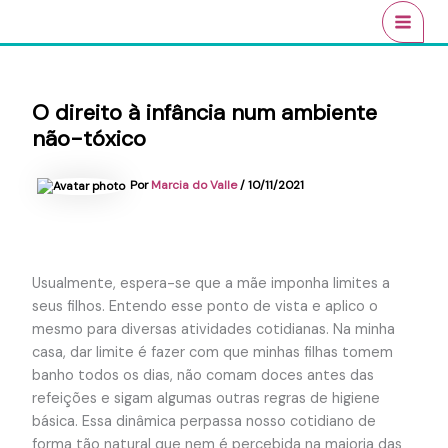
Ir
conteúdo
MAI
para
MEN
o
conteúdo
O direito à infância num ambiente
não-tóxico
Por
Marcia do Valle
/
10/11/2021
Usualmente, espera-se que a mãe imponha limites a
seus filhos. Entendo esse ponto de vista e aplico o
mesmo para diversas atividades cotidianas. Na minha
casa, dar limite é fazer com que minhas filhas tomem
banho todos os dias, não comam doces antes das
refeições e sigam algumas outras regras de higiene
básica. Essa dinâmica perpassa nosso cotidiano de
forma tão natural que nem é percebida na maioria das