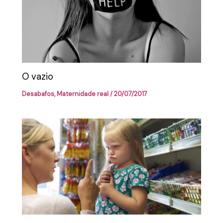
O vazio
Desabafos
,
Maternidade real
/
20/07/2017