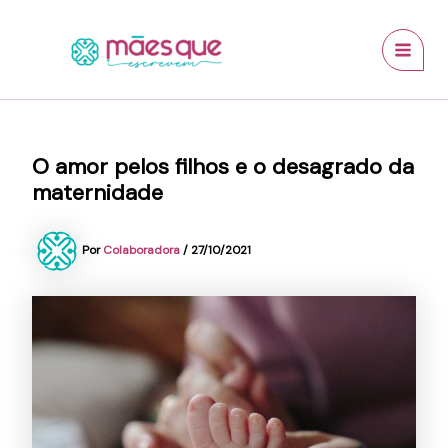
Ir
conteúdo
MAI
para
MEN
o
conteúdo
O amor pelos filhos e o desagrado da
maternidade
Por
Colaboradora
/
27/10/2021