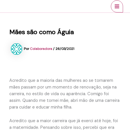
Ir
conteúdo
MAI
para
MEN
o
conteúdo
Mães são como Águia
Por
Colaboradora
/
26/03/2021
Acredito que a maioria das mulheres ao se tornarem
mães passam por um momento de renovação, seja na
carreira, no estilo de vida ou aparência. Comigo foi
assim. Quando me tornei mãe, abri mão de uma carreira
para cuidar e educar minha filha.
Acredito que a maior carreira que já exerci até hoje, foi
a maternidade. Pensando sobre isso, percebi que era