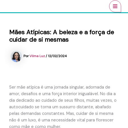
Ir
conteúdo
MAI
para
MEN
o
conteúdo
Mães Atípicas: A beleza e a força de
cuidar de si mesmas
Por
Vilma Luz
/
12/02/2024
Ser mãe atípica é uma jornada singular, adornada de
amor, desafios e uma força interior inigualável. No dia a
dia dedicado ao cuidado de seus filhos, muitas vezes, o
autocuidado se torna um sussurro distante, abafado
pelas demandas constantes. Mas, cuidar de si mesma
não é um luxo, é uma necessidade vital para florescer
como mãe e como mulher.