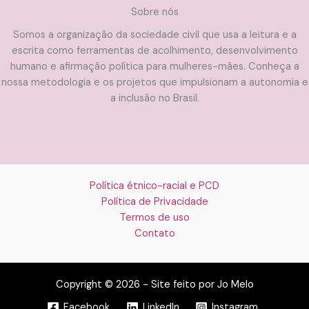
Sobre nós
Somos a organização da sociedade civil que usa a leitura e a
escrita como ferramentas de acolhimento, desenvolvimento
humano e afirmação política para mulheres-mães. Conheça a
nossa metodologia e os projetos que impulsionam a autonomia e
a inclusão no Brasil.
Política étnico-racial e PCD
Política de Privacidade
Termos de uso
Contato
Copyright © 2026 - Site feito por Jo Melo
Facebook
LinkedIn
Instagram