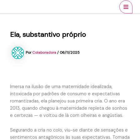
Ir
conteúdo
MAI
para
MEN
o
conteúdo
Ela, substantivo próprio
Por
Colaboradora
/
06/11/2025
Imersa na ilusão de uma maternidade idealizada,
intoxicada por padrões de consumo e expectativas
romantizadas, ela planejou sua primeira cria. O ano era
2013, quando chegou à maternidade repleta de sonhos
e certezas — e voltou de lá com olheiras e angústias.
Segurando a cria no colo, viu-se diante de sensações e
sentimentos antagônicos às suas expectativas. Tomada