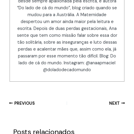
desde sempre apaixonada pela escrita, é autora
“Do lado de cá do mundo”, blog criado quando se
mudou para a Austrália. A Maternidade
despertou um amor ainda maior pela leitura e
escrita. Depois de duas perdas gestacionais, Ana
sente que tem como missão falar sobre essa dor
tão solitária, sobre as inseguranças e luto dessas
perdas e acalentar mães que, assim como ela, já
passaram por esse momento tão difícil. Blog: Do
lado de cá do mundo. Instagram: @anaapmaciel
@doladodecadomundo
PREVIOUS
NEXT
Posts relacionados