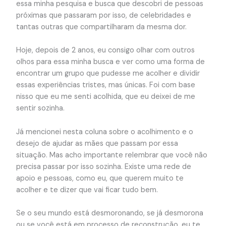
essa minha pesquisa e busca que descobri de pessoas
próximas que passaram por isso, de celebridades e
tantas outras que compartilharam da mesma dor.
Hoje, depois de 2 anos, eu consigo olhar com outros
olhos para essa minha busca e ver como uma forma de
encontrar um grupo que pudesse me acolher e dividir
essas experiências tristes, mas únicas. Foi com base
nisso que eu me senti acolhida, que eu deixei de me
sentir sozinha.
Já mencionei nesta coluna sobre o acolhimento e o
desejo de ajudar as mães que passam por essa
situação. Mas acho importante relembrar que você não
precisa passar por isso sozinha. Existe uma rede de
apoio e pessoas, como eu, que querem muito te
acolher e te dizer que vai ficar tudo bem.
Se o seu mundo está desmoronando, se já desmorona
ou se você está em processo de reconstrução, eu te