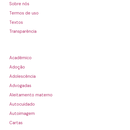
Sobre nós
Termos de uso
Textos
Transparência
Acadêmico
Adoção
Adolescência
Advogadas
Aleitamento materno
Autocuidado
Autoimagem
Cartas