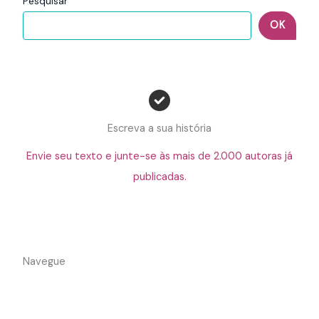
Pesquisar
OK
Escreva a sua história
Envie seu texto e junte-se às mais de 2.000 autoras já
publicadas.
Navegue