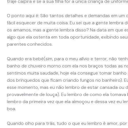
traje caipira e se a sua filha for a única criança de uniforme
O ponto aqui é: São tantos detalhes e demandas em um c
fácil esquecer de muita coisa. Eu sei que a gente lembra d
os amamos, mas a gente lembra disso? Na data em que esc
algo que ela ostenta em toda oportunidade, exibindo seu
parentes conhecidos.
Quando era bebê(sim, para o meu alívio e terror, não t
banho de chuveiro morno com ela nos braços todas as no
sentimos muita saudade, hoje ela consegue tomar banho 
dos brinquedos que ficam criando fungos no banheiro). E
esse momento, mas eu não lembro de estar cansada ou d
provavelmente de louça). Eu lembro de como ela tomava 
lembro da primeira vez que ela almoçou e dessa vez eu
boa.
Quando olho para trás, tudo o que eu lembro é amor, por