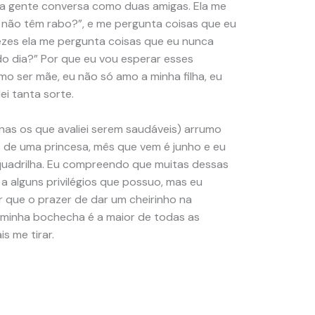
e a gente conversa como duas amigas. Ela me
s não têm rabo?”, e me pergunta coisas que eu
vezes ela me pergunta coisas que eu nunca
do dia?” Por que eu vou esperar esses
 ser mãe, eu não só amo a minha filha, eu
i tanta sorte.
as os que avaliei serem saudáveis) arrumo
o de uma princesa, mês que vem é junho e eu
quadrilha. Eu compreendo que muitas dessas
a alguns privilégios que possuo, mas eu
que o prazer de dar um cheirinho na
a minha bochecha é a maior de todas as
s me tirar.