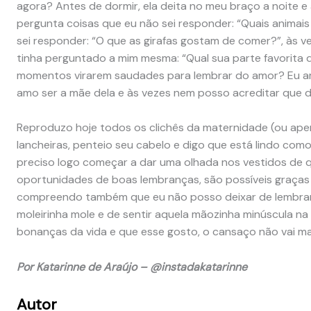
agora? Antes de dormir, ela deita no meu braço a noite 
pergunta coisas que eu não sei responder: “Quais animai
sei responder: “O que as girafas gostam de comer?”, às 
tinha perguntado a mim mesma: “Qual sua parte favorita 
momentos virarem saudades para lembrar do amor? Eu amo
amo ser a mãe dela e às vezes nem posso acreditar que de
Reproduzo hoje todos os clichês da maternidade (ou apen
lancheiras, penteio seu cabelo e digo que está lindo com
preciso logo começar a dar uma olhada nos vestidos de 
oportunidades de boas lembranças, são possíveis graças 
compreendo também que eu não posso deixar de lembrar 
moleirinha mole e de sentir aquela mãozinha minúscula n
bonanças da vida e que esse gosto, o cansaço não vai mai
Por Katarinne de Araújo – @instadakatarinne
Autor