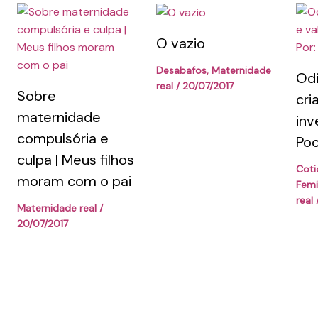
O vazio
Desabafos
,
Maternidade
Odi
real
/
20/07/2017
Sobre
cri
maternidade
inv
compulsória e
Poo
culpa | Meus filhos
Coti
moram com o pai
Fem
real
Maternidade real
/
20/07/2017