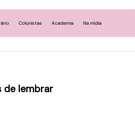
rário
Colunistas
Academia
Na mídia
 de lembrar