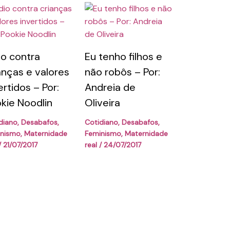
o contra
Eu tenho filhos e
anças e valores
não robôs – Por:
ertidos – Por:
Andreia de
kie Noodlin
Oliveira
diano
,
Desabafos
,
Cotidiano
,
Desabafos
,
inismo
,
Maternidade
Feminismo
,
Maternidade
/
21/07/2017
real
/
24/07/2017