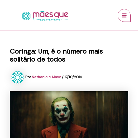
Ir
conteúdo
MAI
para
MEN
o
conteúdo
Coringa: Um, é o número mais
solitário de todos
Por
Nathaniele Alave
/
17/10/2019