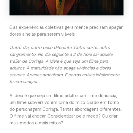
E as experiências coletivas geralmente precisam apagar
dores alheias para serem viáveis
O
utro dia, outro peso diferente. Outro corte, outro
sangramento. No dia seguinte à 2 de Abril sai aquele
trailer de Coringa. A ideia é que seja um filme para
adultos. A maturidade não apaga vivências e dores
eternas. Apenas amenizam. E certas coisas infelizmente
fazem sangrar.
A ideia é que seja um filme adulto, um filme denúncia,
um filme subversivo em cima do mito criado em torno
do personagem Coringa. Tantas abordagens diferentes.
O filme vai chocar. Conscientizar pelo medo? Ou criar
mais medos e mais mitos?