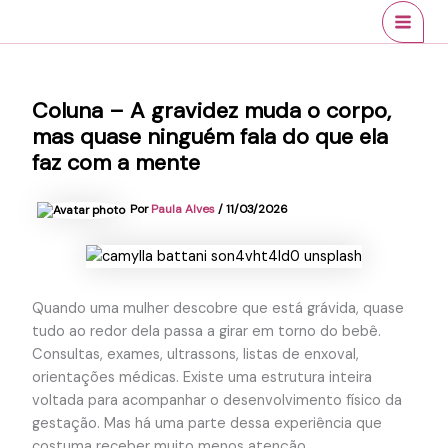
Ir
conteúdo
MAI
para
MEN
o
conteúdo
Coluna – A gravidez muda o corpo,
mas quase ninguém fala do que ela
faz com a mente
Por
Paula Alves
/
11/03/2026
Quando uma mulher descobre que está grávida, quase
tudo ao redor dela passa a girar em torno do bebê.
Consultas, exames, ultrassons, listas de enxoval,
orientações médicas. Existe uma estrutura inteira
voltada para acompanhar o desenvolvimento físico da
gestação. Mas há uma parte dessa experiência que
costuma receber muito menos atenção.