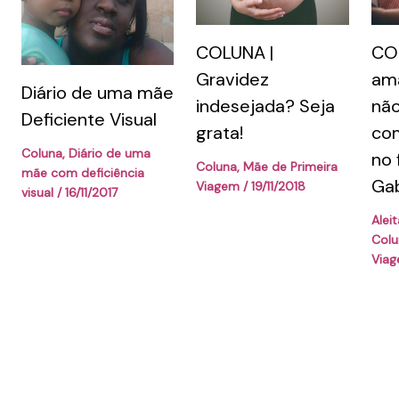
COLUNA |
COL
Gravidez
am
Diário de uma mãe
indesejada? Seja
não
Deficiente Visual
grata!
com
Coluna
,
Diário de uma
no f
Coluna
,
Mãe de Primeira
mãe com deficiência
Gab
Viagem
/
19/11/2018
visual
/
16/11/2017
Alei
Colu
Via