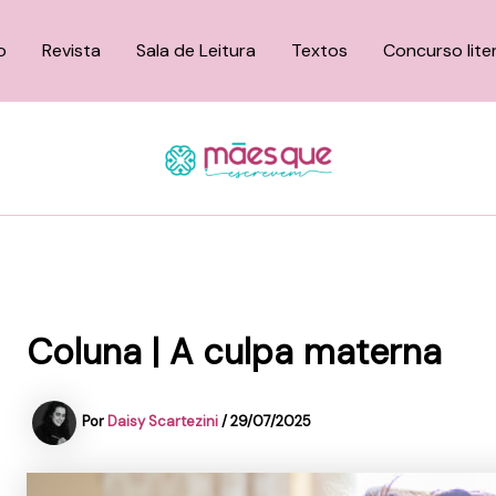
o
Revista
Sala de Leitura
Textos
Concurso lite
Coluna | A culpa materna
Por
Daisy Scartezini
/
29/07/2025