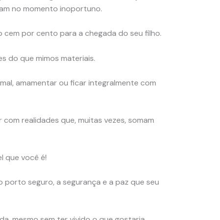
eram no momento inoportuno.
o cem por cento para a chegada do seu filho.
s do que mimos materiais.
mal, amamentar ou ficar integralmente com
rar com realidades que, muitas vezes, somam
l que você é!
o porto seguro, a segurança e a paz que seu
da, mesmo sem ter vivido o que gostaria.