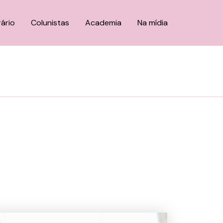
rário
Colunistas
Academia
Na mídia