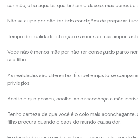
ser mãe, e há aquelas que tinham o desejo, mas conceb
Não se culpe por não ter tido condições de preparar tud
Tempo de qualidade, atenção e amor são mais importante
Você não é menos mãe por não ter conseguido parto nor
seu filho.
As realidades são diferentes. É cruel e injusto se compa
privilégios.
Aceite o que passou, acolha-se e reconheça a mãe incríve
Tenho certeza de que você é o colo mais aconchegante, 
filho procura quando o caos do mundo causa dor.
Eu decidi abraçar a minha história — mesmo não sendo lin