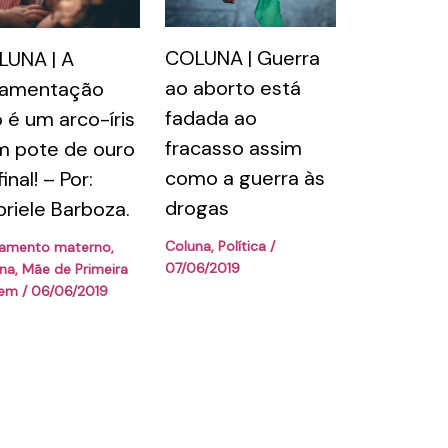
COLUNA | Guerra
UNA | A
ao aborto está
amentação
fadada ao
 é um arco-íris
fracasso assim
 pote de ouro
como a guerra às
inal! – Por:
drogas
riele Barboza.
Coluna
,
Política
/
tamento materno
,
07/06/2019
na
,
Mãe de Primeira
gem
/
06/06/2019