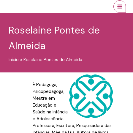
Ir
conteúdo
MAI
para
MEN
o
conteúdo
Roselaine Pontes de
Almeida
Início
Roselaine Pontes de Almeida
É Pedagoga,
Psicopedagoga,
Mestre em
Educação e
Saúde na Infância
e Adolescência.
Professora, Escritora, Pesquisadora das
Infâncias. Mãe da Luz. Autora de livros