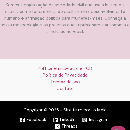
Somos a organização da sociedade civil que usa a leitura e a
escrita como ferramentas de acolhimento, desenvolvimento
humano e afirmação política para mulheres-mães. Conheça a
nossa metodologia e os projetos que impulsionam a autonomia e
a inclusão no Brasil.
Política étnico-racial e PCD
Política de Privacidade
Termos de uso
Contato
Copyright © 2026 - Site feito por Jo Melo
Facebook
LinkedIn
Instagram
Threads