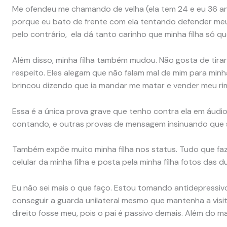
Me ofendeu me chamando de velha (ela tem 24 e eu 36 an
porque eu bato de frente com ela tentando defender meu 
pelo contrário, ela dá tanto carinho que minha filha só qu
Além disso, minha filha também mudou. Não gosta de tirar
respeito. Eles alegam que não falam mal de mim para minha
brincou dizendo que ia mandar me matar e vender meu rim,
Essa é a única prova grave que tenho contra ela em áudio
contando, e outras provas de mensagem insinuando que s
Também expõe muito minha filha nos status. Tudo que faz p
celular da minha filha e posta pela minha filha fotos das d
Eu não sei mais o que faço. Estou tomando antidepressivo
conseguir a guarda unilateral mesmo que mantenha a visi
direito fosse meu, pois o pai é passivo demais. Além do mai