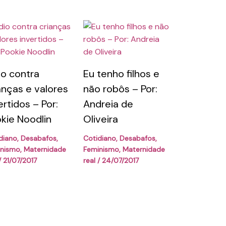
o contra
Eu tenho filhos e
anças e valores
não robôs – Por:
ertidos – Por:
Andreia de
kie Noodlin
Oliveira
diano
,
Desabafos
,
Cotidiano
,
Desabafos
,
inismo
,
Maternidade
Feminismo
,
Maternidade
/
21/07/2017
real
/
24/07/2017