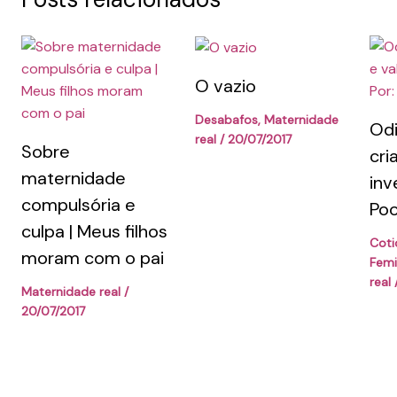
O vazio
Desabafos
,
Maternidade
Odi
real
/
20/07/2017
Sobre
cri
maternidade
inv
compulsória e
Poo
culpa | Meus filhos
Coti
moram com o pai
Fem
real
Maternidade real
/
20/07/2017