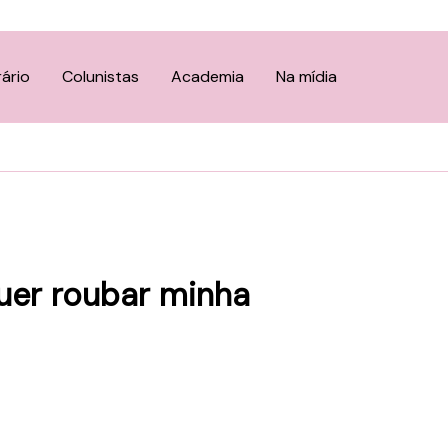
rário
Colunistas
Academia
Na mídia
uer roubar minha