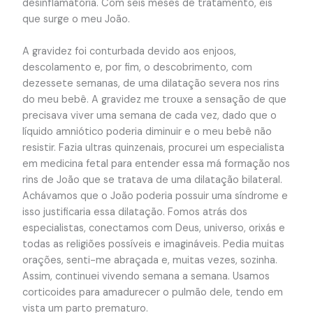
desinflamatória. Com seis meses de tratamento, eis
que surge o meu João.
A gravidez foi conturbada devido aos enjoos,
descolamento e, por fim, o descobrimento, com
dezessete semanas, de uma dilatação severa nos rins
do meu bebê. A gravidez me trouxe a sensação de que
precisava viver uma semana de cada vez, dado que o
líquido amniótico poderia diminuir e o meu bebê não
resistir. Fazia ultras quinzenais, procurei um especialista
em medicina fetal para entender essa má formação nos
rins de João que se tratava de uma dilatação bilateral.
Achávamos que o João poderia possuir uma síndrome e
isso justificaria essa dilatação. Fomos atrás dos
especialistas, conectamos com Deus, universo, orixás e
todas as religiões possíveis e imagináveis. Pedia muitas
orações, senti-me abraçada e, muitas vezes, sozinha.
Assim, continuei vivendo semana a semana. Usamos
corticoides para amadurecer o pulmão dele, tendo em
vista um parto prematuro.