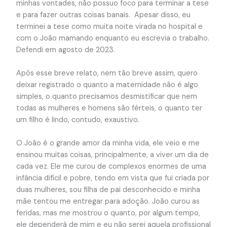
minhas vontades, não possuo foco para terminar a tese
e para fazer outras coisas banais. Apesar disso, eu
terminei a tese como muita noite virada no hospital e
com o João mamando enquanto eu escrevia o trabalho.
Defendi em agosto de 2023.
Após esse breve relato, nem tão breve assim, quero
deixar registrado o quanto a maternidade não é algo
simples, o quanto precisamos desmistificar que nem
todas as mulheres e homens são férteis, o quanto ter
um filho é lindo, contudo, exaustivo.
O João é o grande amor da minha vida, ele veio e me
ensinou muitas coisas, principalmente, a viver um dia de
cada vez. Ele me curou de complexos enormes de uma
infância difícil e pobre, tendo em vista que fui criada por
duas mulheres, sou filha de pai desconhecido e minha
mãe tentou me entregar para adoção. João curou as
feridas, mas me mostrou o quanto, por algum tempo,
ele dependerá de mim e eu não serei aquela profissional