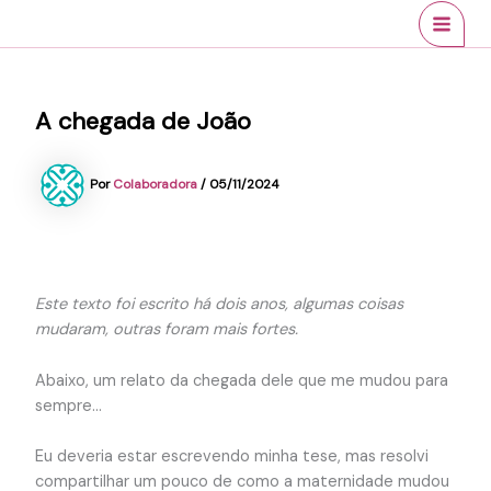
Ir
conteúdo
MAI
para
MEN
o
conteúdo
A chegada de João
Por
Colaboradora
/
05/11/2024
Este texto foi escrito há dois anos, algumas coisas
mudaram, outras foram mais fortes.
Abaixo, um relato da chegada dele que me mudou para
sempre…
Eu deveria estar escrevendo minha tese, mas resolvi
compartilhar um pouco de como a maternidade mudou