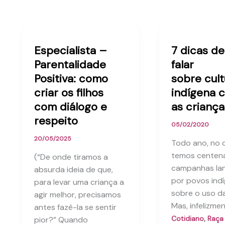
Especialista –
7 dicas d
Parentalidade
falar
Positiva: como
sobre cult
criar os filhos
indígena 
com diálogo e
as criança
respeito
05/02/2020
20/05/2025
Todo ano, no c
temos centen
(“De onde tiramos a
campanhas la
absurda ideia de que,
por povos ind
para levar uma criança a
sobre o uso da
agir melhor, precisamos
Mas, infelizme
antes fazê-la se sentir
,
Cotidiano
Raça 
pior?” Quando