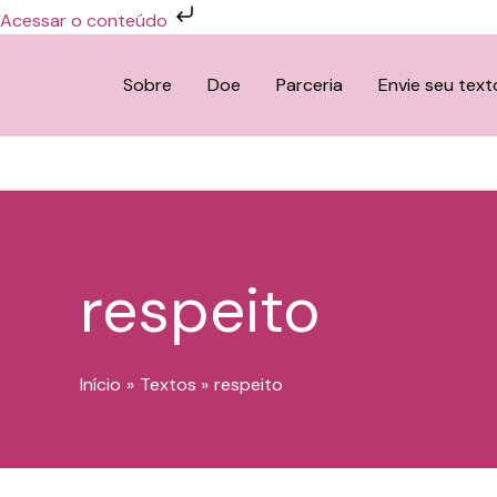
Ir
Acessar o conteúdo
para
o
Sobre
Doe
Parceria
Envie seu text
conteúdo
respeito
Início
Textos
respeito