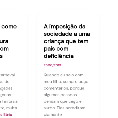
e como
A imposição da
sociedade a uma
ura
criança que tem
com
pais com
s
deficiência
25/10/2019
arnaval,
Quando eu saio com
as de
meu filho, sempre ouço
nçadas
comentários, porque
ígenas
algumas pessoas
 fantasia.
pensam que cego é
nte, muita
surdo. Elas acreditam
piamente
e Etnia