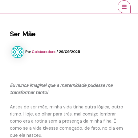
Ir
conteúdo
MAI
para
MEN
o
conteúdo
Ser Mãe
Por
Colaboradora
/
29/09/2025
Eu nunca imaginei que a maternidade pudesse me
transformar tanto!
Antes de ser mãe, minha vida tinha outra lógica, outro
ritmo. Hoje, ao olhar para trás, mal consigo lembrar
como era a rotina sem a presença da minha filha. É
como se a vida tivesse começado, de fato, no dia em
que ela nasceu.