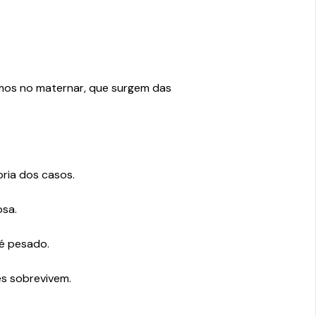
amos no maternar, que surgem das
oria dos casos.
osa.
 é pesado.
es sobrevivem.