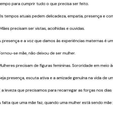
tempo para cumprir tudo o que precisa ser feito.
Os tempos atuais pedem delicadeza, empatia, presença e con
Mães precisam ser vistas, acolhidas e ouvidas.
A presença e a voz que damos às experiências maternas é uma 
Tornou-se mãe, não deixou de ser mulher.
Mulheres precisam de figuras femininas. Sororidade em meio à
Seja presença, escuta ativa e a amizade genuína na vida de 
É a leveza que precisamos para recarregar as forças nos dias 
A falta que uma mãe faz, quando uma mulher está sendo mãe pe