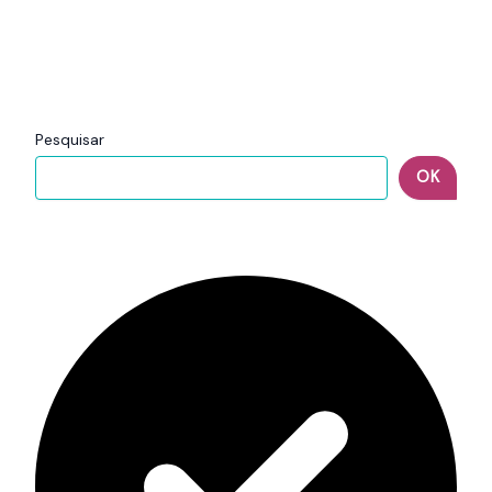
Pesquisar
OK