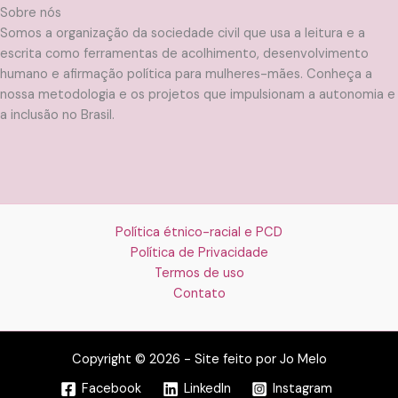
Sobre nós
Somos a organização da sociedade civil que usa a leitura e a
escrita como ferramentas de acolhimento, desenvolvimento
humano e afirmação política para mulheres-mães. Conheça a
nossa metodologia e os projetos que impulsionam a autonomia e
a inclusão no Brasil.
Política étnico-racial e PCD
Política de Privacidade
Termos de uso
Contato
Copyright © 2026 - Site feito por Jo Melo
Facebook
LinkedIn
Instagram