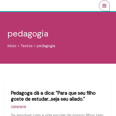
Ir
conteúdo
MAI
para
MEN
o
conteúdo
pedagogia
Início
Textos
pedagogia
Pedagoga dá a dica: “Para que seu filho
goste de estudar…seja seu aliado.”
21/08/2019
Se envolver com a vida escolar de nossos filhos tem