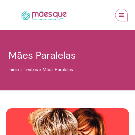
Ir
conteúdo
MAI
para
MEN
o
conteúdo
Mães Paralelas
Início
Textos
Mães Paralelas