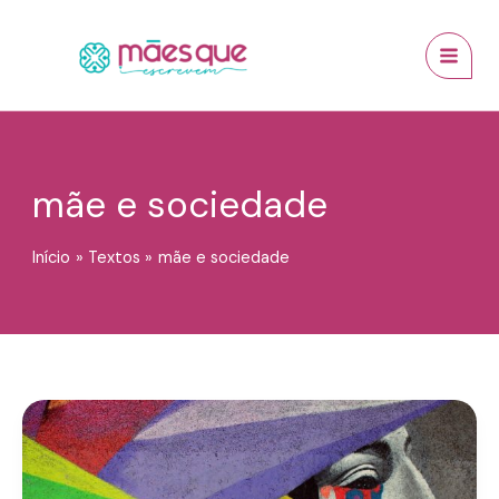
Ir
conteúdo
MAI
para
MEN
o
conteúdo
mãe e sociedade
Início
Textos
mãe e sociedade