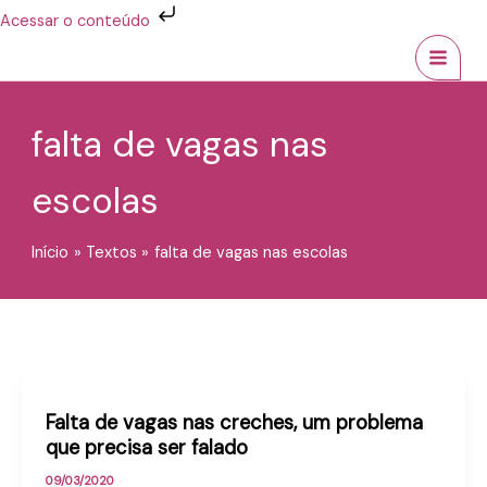
Ir
Acessar o conteúdo
para
MAI
o
conteúdo
MEN
falta de vagas nas
escolas
Início
Textos
falta de vagas nas escolas
Falta de vagas nas creches, um problema
que precisa ser falado
09/03/2020