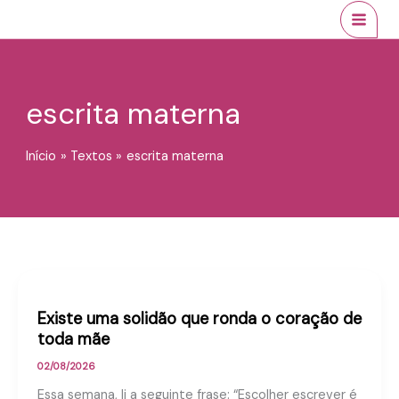
Ir
conteúdo
MAI
para
MEN
o
conteúdo
escrita materna
Início
Textos
escrita materna
Existe uma solidão que ronda o coração de
toda mãe
02/08/2026
Essa semana, li a seguinte frase: “Escolher escrever é