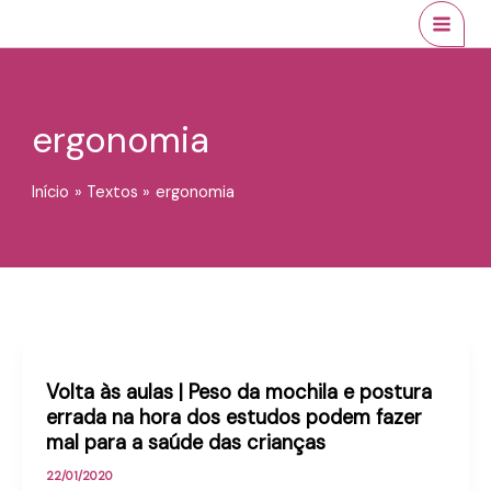
Ir
conteúdo
MAI
para
MEN
o
conteúdo
ergonomia
Início
Textos
ergonomia
Volta às aulas | Peso da mochila e postura
errada na hora dos estudos podem fazer
mal para a saúde das crianças
22/01/2020