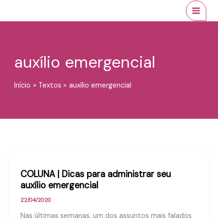
Ir
conteúdo
MAI
para
MEN
o
conteúdo
auxílio emergencial
Início
Textos
auxílio emergencial
COLUNA | Dicas para administrar seu
auxílio emergencial
22/04/2020
Nas últimas semanas, um dos assuntos mais falados