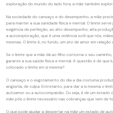
exploração do mundo do lado fora, a mãe também explor
Na sociedade do cansaço e do desempenho, a mãe precisa
para manter a sua sanidade física e mental. O limite serve 
exigência de perfeição, ao alto desempenho, alta produção,
a autoexploração, que é uma violência sutil que nós, mã
mesmas. O limite é, no fundo, um ato de amor em relação 
Se o limite que a mãe dá ao filho contorna o seu caminho, 
garante a sua saúde física e mental. A questão é de que l
colocado o limite em si mesma?
O cansaço e o esgotamento do dia a dia costuma produzir 
angústia, de culpa. Entretanto, para dar a si mesma o lim
autoamor ou a autocompaixão. Ou seja, é de um estado d
mãe põe o limite necessário nas cobranças que vem de fo
O que pode ajudar a despertar na mãe um estado de au