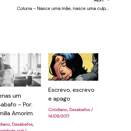
Coluna – Nasce uma mãe, nasce uma culpa?
Escrevo, escrevo
enas um
e apago
abafo – Por:
Cotidiano
,
Desabafos
/
illa Amorim
14/08/2017
diano
,
Desabafos
,
rnidade real
/