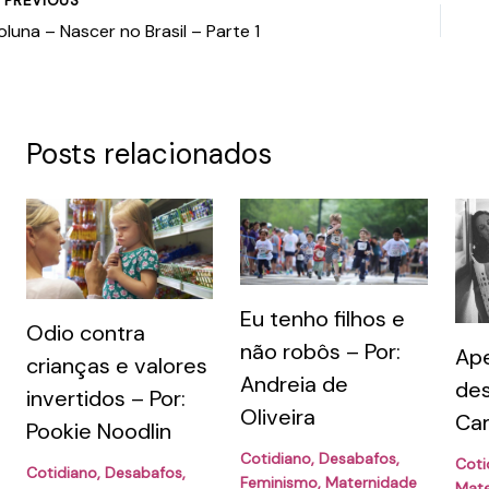
oluna – Nascer no Brasil – Parte 1
Posts relacionados
Eu tenho filhos e
Odio contra
não robôs – Por:
Ap
crianças e valores
Andreia de
des
invertidos – Por:
Oliveira
Cam
Pookie Noodlin
Cotidiano
,
Desabafos
,
Coti
Cotidiano
,
Desabafos
,
Feminismo
,
Maternidade
Mate