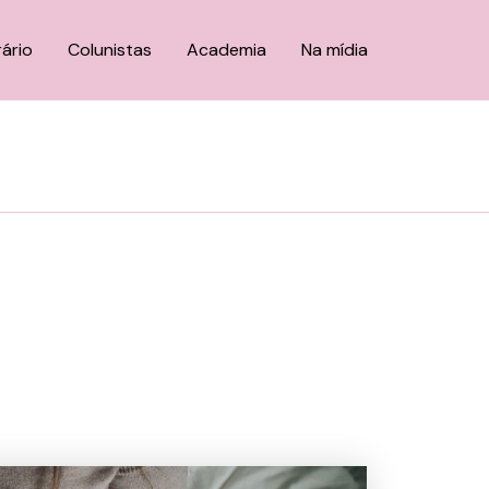
rário
Colunistas
Academia
Na mídia