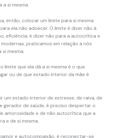
a a si mesma
, então, colocar um limite para si mesma
para ela não adoecer. O limite é dizer não à
 eficiência; é dizer não para a autocrítica e
es modernas, praticamos em relação a nós
a si mesma.
o limite que ela dá a si mesma é o que
ugar ou de que estado interior da mãe é
um estado interior de estresse, de raiva, de
ite gerador de saúde, é preciso despertar o
e amorosidade e de não autocrítica que a
ra e de si mesma.
toamor e autocompaixão, é reconectar-se