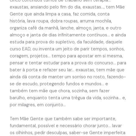
cinco contínuos turnos de trabalho sem terapia…
exaustas, ansiando pelo fim do dia, exaustas…, tem Mãe
Gente que ainda limpa a casa, faz comida, conta
história, lava roupa, dobra roupas, arruma mochila,
organiza café da manhã, lanche, almoço, janta, e outro
almoço e janta de dias infinitamente contínuos… e ainda
estuda para prova do supletivo, da faculdade, daquele
curso EAD, ou inventa um jeito de parir tempos, sonhos,
coragem, projetos… tempo para apostar em si mesma,
pensar e tentar estudar para a prova do concurso… para
bater à porta e refazer seu lar… exaustas, tem mãe que
ainda dá conta de manter um sorriso no rosto, fazendo-
se de escudo, protegendo fundos e mundos… e
também tem mãe que chora, sozinha, sem fazer
barulho, enquanto tenta uma trégua da vida, sozinha… e,
por milagres, em conjunto…
Tem Mãe Gente que também sabe ser importante,
fundamental, possível e necessário chorar junto… lavar
os olhinhos, pedir desculpas, saber-se Gente imperfeita