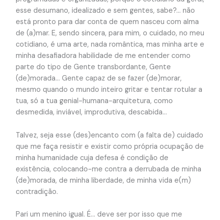
esse desumano, idealizado e sem gentes, sabe?… não
está pronto para dar conta de quem nasceu com alma
de (a)mar. E, sendo sincera, para mim, o cuidado, no meu
cotidiano, é uma arte, nada romântica, mas minha arte e
minha desafiadora habilidade de me entender como
parte do tipo de Gente transbordante, Gente
(de)morada… Gente capaz de se fazer (de)morar,
mesmo quando o mundo inteiro gritar e tentar rotular a
tua, só a tua genial-humana-arquitetura, como
desmedida, inviável, improdutiva, descabida…
Talvez, seja esse (des)encanto com (a falta de) cuidado
que me faça resistir e existir como própria ocupação de
minha humanidade cuja defesa é condição de
existência, colocando-me contra a derrubada de minha
(de)morada, de minha liberdade, de minha vida e(m)
contradição.
Pari um menino igual. É… deve ser por isso que me