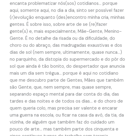
encanta problematizar nós(sos) cotidianos… porque
aqui, somente aqui, no dia a dia, sinto ser possível fazer
(r)evolução enquanto (des)encontro minha cria, minhas
gentes. É sobre isso, sobre arte de se (re)fazer
gente(s) e, mais especialmente, Mãe-Gente, Menino-
Gente. É no detalhe da risada ou da dificuldade, do
choro ou do abraço, das madrugadas exaustivas e dos
dias de sol (nem sempre, ultimamente, quase nunca…)
no parquinho, da distopia do supermercado e do pôr do
sol que ainda é tão bonito, do despertador que anuncia
mais um dia sem trégua… porque é aqui no cotidiano
que me descubro parte de Gentes, Mães que também
são Gente, que, nem sempre, mas quase sempre,
separando espaço mental para dar conta do dia, das
tardes e das noites e de todos os dias… e do choro de
quem queria colo, mas precisa ser valente e encarar
uma guerra na escola, ou ficar na casa da avó, da tia, da
vizinha, de alguém que também faz do cuidado um
pouco de arte… mas também parte dos cinquenta e