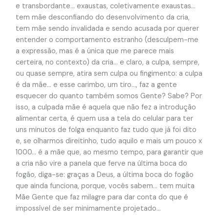
e transbordante… exaustas, coletivamente exaustas…
tem mãe desconfiando do desenvolvimento da cria,
tem mãe sendo invalidada e sendo acusada por querer
entender o comportamento estranho (desculpem-me
a expressão, mas é a única que me parece mais
certeira, no contexto) da cria… e claro, a culpa, sempre,
ou quase sempre, atira sem culpa ou fingimento: a culpa
é da mãe… e esse carimbo, um tiro…, faz a gente
esquecer do quanto também somos Gente? Sabe? Por
isso, a culpada mãe é aquela que não fez a introdução
alimentar certa, é quem usa a tela do celular para ter
uns minutos de folga enquanto faz tudo que já foi dito
e, se olharmos direitinho, tudo aquilo e mais um pouco x
1000… é a mãe que, ao mesmo tempo, para garantir que
a cria não vire a panela que ferve na última boca do
fogão, diga-se: graças a Deus, a última boca do fogão
que ainda funciona, porque, vocês sabem… tem muita
Mãe Gente que faz milagre para dar conta do que é
impossível de ser minimamente projetado…