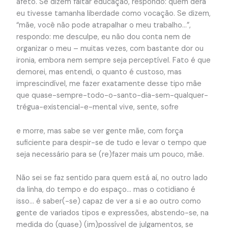
afeto. Se dizem faltar educação, respondo: quem dera
eu tivesse tamanha liberdade como vocação. Se dizem,
“mãe, você não pode atrapalhar o meu trabalho…”,
respondo: me desculpe, eu não dou conta nem de
organizar o meu – muitas vezes, com bastante dor ou
ironia, embora nem sempre seja perceptível. Fato é que
demorei, mas entendi, o quanto é custoso, mas
imprescindível, me fazer exatamente desse tipo mãe
que quase-sempre-todo-o-santo-dia-sem-qualquer-
trégua-existencial-e-mental vive, sente, sofre
e morre, mas sabe se ver gente mãe, com força
suficiente para despir-se de tudo e levar o tempo que
seja necessário para se (re)fazer mais um pouco, mãe.
Não sei se faz sentido para quem está aí, no outro lado
da linha, do tempo e do espaço… mas o cotidiano é
isso… é saber(-se) capaz de ver a si e ao outro como
gente de variados tipos e expressões, abstendo-se, na
medida do (quase) (im)possível de julgamentos, se