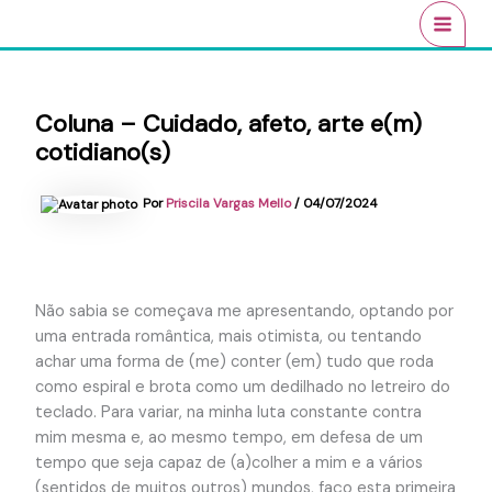
Ir
conteúdo
MAI
para
MEN
o
conteúdo
Coluna – Cuidado, afeto, arte e(m)
cotidiano(s)
Por
Priscila Vargas Mello
/
04/07/2024
Não sabia se começava me apresentando, optando por
uma entrada romântica, mais otimista, ou tentando
achar uma forma de (me) conter (em) tudo que roda
como espiral e brota como um dedilhado no letreiro do
teclado. Para variar, na minha luta constante contra
mim mesma e, ao mesmo tempo, em defesa de um
tempo que seja capaz de (a)colher a mim e a vários
(sentidos de muitos outros) mundos, faço esta primeira