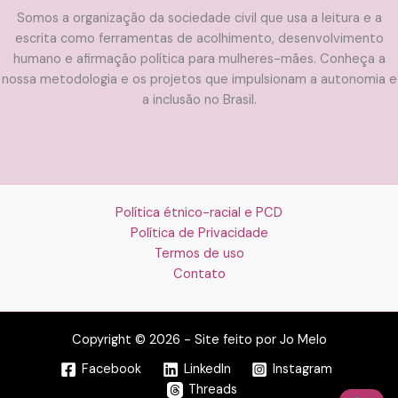
Somos a organização da sociedade civil que usa a leitura e a
escrita como ferramentas de acolhimento, desenvolvimento
humano e afirmação política para mulheres-mães. Conheça a
nossa metodologia e os projetos que impulsionam a autonomia e
a inclusão no Brasil.
Política étnico-racial e PCD
Política de Privacidade
Termos de uso
Contato
Copyright © 2026 - Site feito por Jo Melo
Facebook
LinkedIn
Instagram
Threads