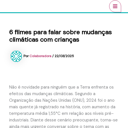
Ir
conteúdo
MAI
para
MEN
o
conteúdo
6 filmes para falar sobre mudanças
climáticas com crianças
Por
Colaboradora
/
22/03/2025
Não é novidade para ninguém que a Terra enfrenta os
efeitos das mudanças climáticas. Segundo a
Organização das Nações Unidas (ONU), 2024 foi o ano
mais quente já registrado na história, com aumento da
temperatura média 1,55°C em relação aos níveis pré-
industriais. Diante desse cenário preocupante, torna-se
ainda mais urgente conversar sobre o tema com as