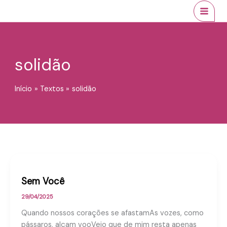
Ir
conteúdo
MAI
para
MEN
o
conteúdo
solidão
Início
Textos
solidão
Sem Você
29/04/2025
Quando nossos corações se afastamAs vozes, como
pássaros, alçam vooVejo que de mim resta apenas