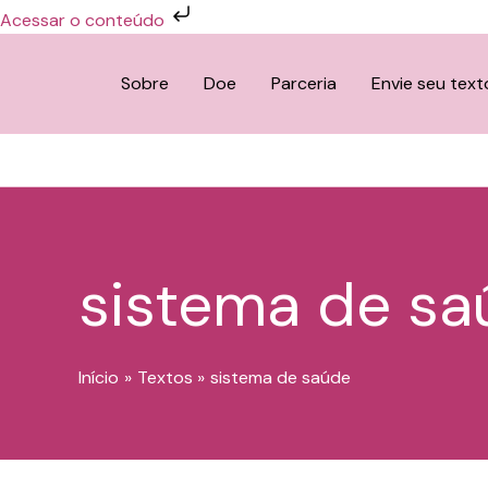
Ir
Acessar o conteúdo
para
o
Sobre
Doe
Parceria
Envie seu text
conteúdo
sistema de sa
Início
Textos
sistema de saúde