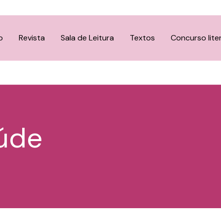
o
Revista
Sala de Leitura
Textos
Concurso lite
úde