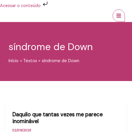
Ir
Acessar o conteúdo
para
MAI
o
conteúdo
MEN
síndrome de Down
Início
Textos
síndrome de Down
Daquilo que tantas vezes me parece
inominável
02/09/2025