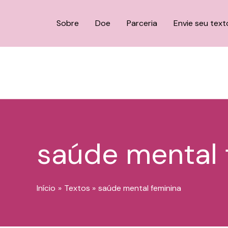
o
Ir
conteúdo
para
Sobre
Doe
Parceria
Envie seu text
o
conteúdo
saúde mental 
Início
Textos
saúde mental feminina