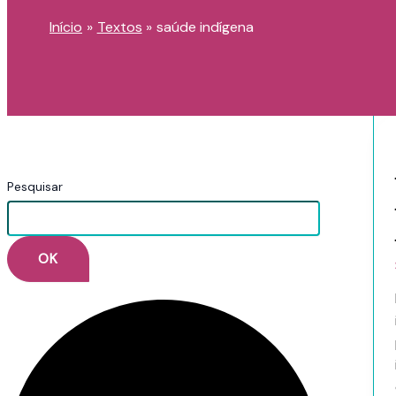
Início
Textos
saúde indígena
Pesquisar
OK