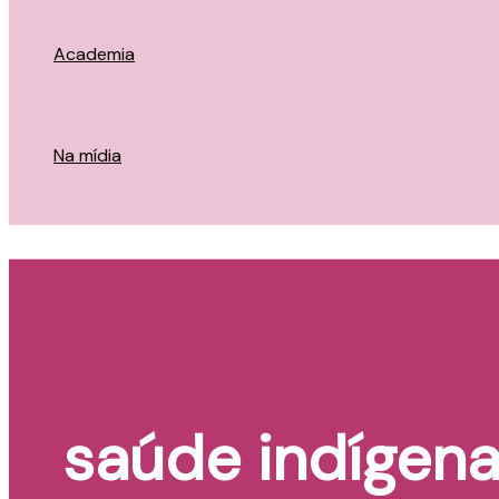
Academia
Na mídia
saúde indígen