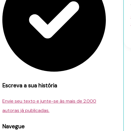
Escreva a sua história
Envie seu texto e junte-se às mais de 2.000
autoras já publicadas.
Navegue